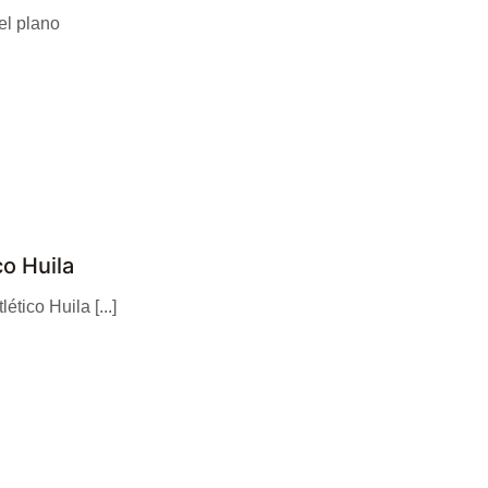
el plano
co Huila
tico Huila [...]