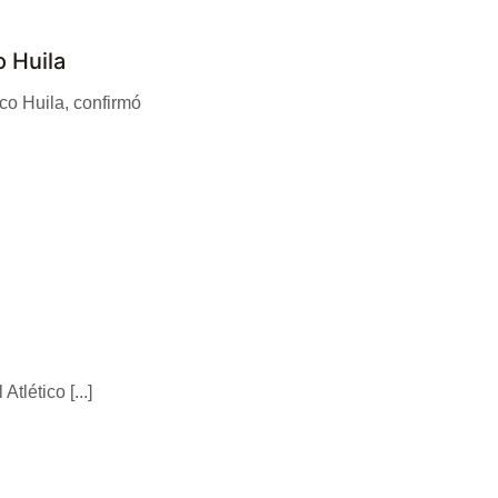
o Huila
ico Huila, confirmó
tlético [...]