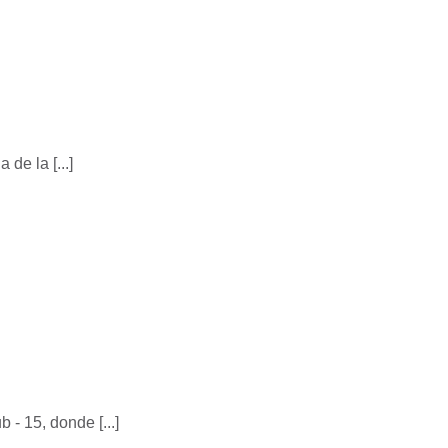
de la [...]
 - 15, donde [...]