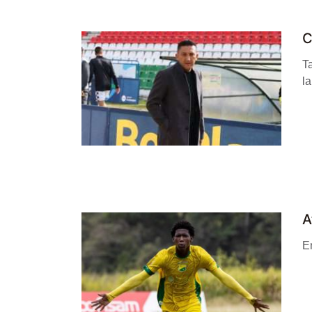
C
Ta
la
A
En