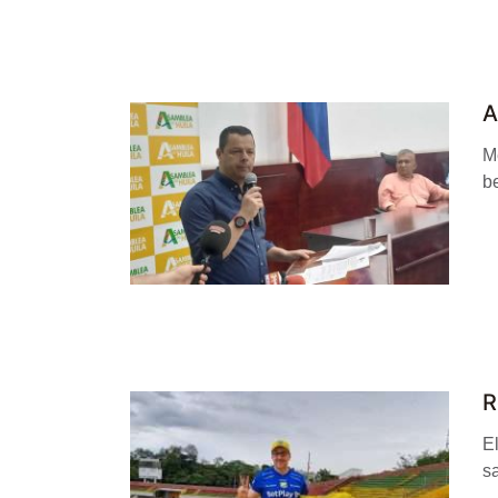
A
M
be
R
El
sa