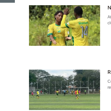
N
A
cl
R
C
re