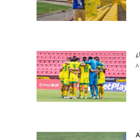
¿
A 
A