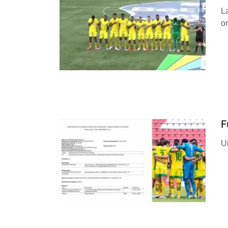
La
or
F
Un