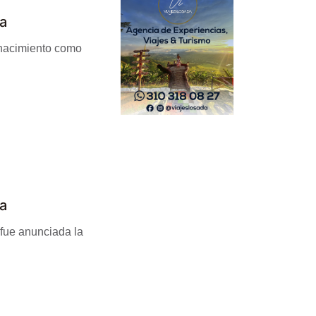
la
renacimiento como
la
 fue anunciada la