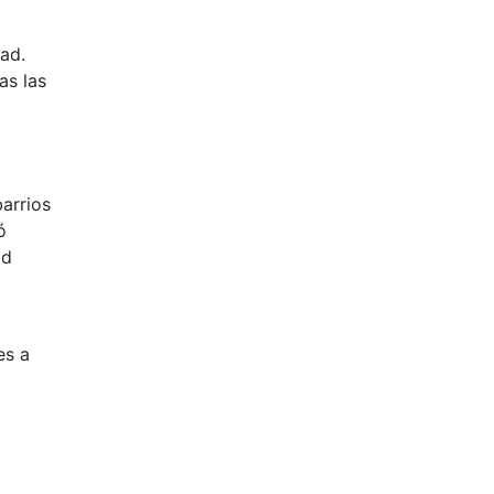
ad.
as las
arrios
ó
ad
es a