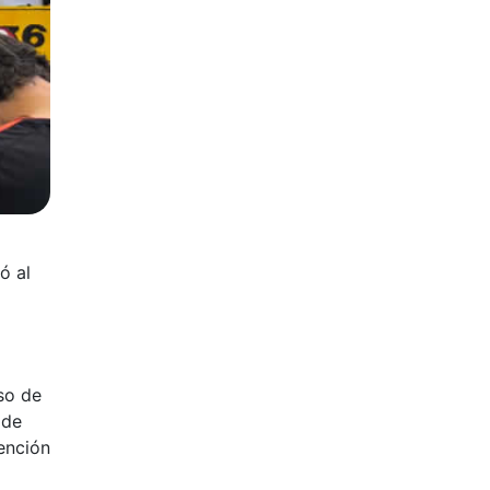
ó al
so de
 de
tención