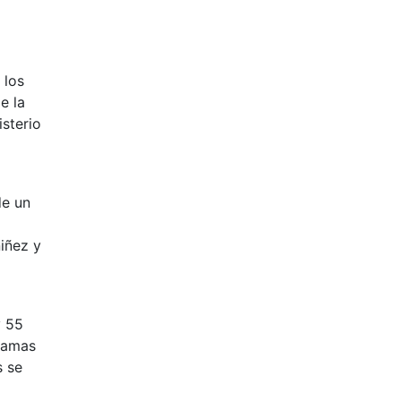
 los
e la
sterio
de un
iñez y
y 55
gramas
s se