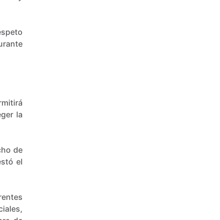
espeto
urante
rmitirá
ger la
cho de
stó el
rentes
iales,