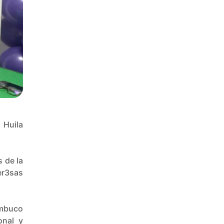
 Huila
 de la
er3sas
ambuco
onal y