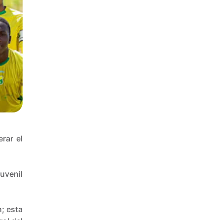
erar el
uvenil
n; esta