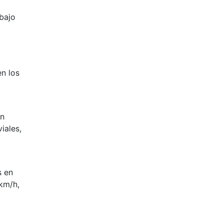
abajo
n los
en
iales,
s en
km/h,